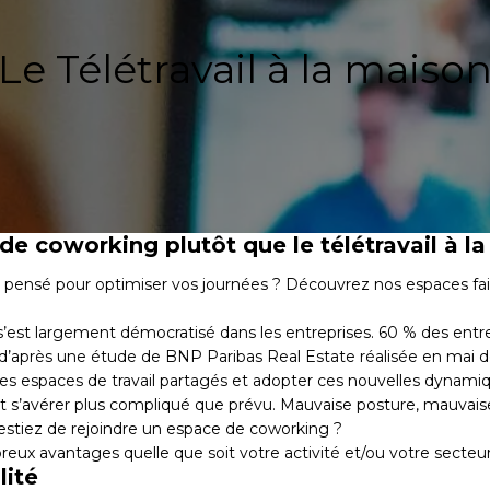
Le Télétravail à la maiso
de coworking plutôt que le télétravail à l
t pensé pour optimiser vos journées ? Découvrez nos espaces fait p
 s’est largement démocratisé dans les entreprises. 60 % des entrep
, d’après une
étude
de BNP Paribas Real Estate réalisée en mai d
s espaces de travail partagés et adopter ces nouvelles dynamiqu
peut s’avérer plus compliqué que prévu. Mauvaise posture, mauvais
stiez de rejoindre un espace de
coworking
?
ux avantages quelle que soit votre activité et/ou votre secteur
lité