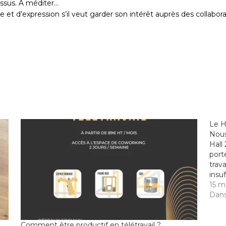
essus. À méditer…
 et d’expression s’il veut garder son intérêt auprès des collabor
Le H
Nous
Hall
port
trava
insu
met 
15 m
Dans
Comment être productif en télétravail ?