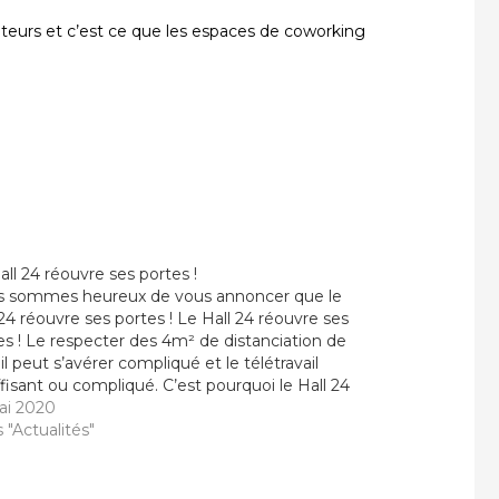
ateurs et c’est ce que les espaces de
coworking
all 24 réouvre ses portes !
 sommes heureux de vous annoncer que le
 24 réouvre ses portes ! Le Hall 24 réouvre ses
es ! Le respecter des 4m² de distanciation de
il peut s’avérer compliqué et le télétravail
ffisant ou compliqué. C’est pourquoi le Hall 24
à disposition des espaces de travail…
ai 2020
 "Actualités"