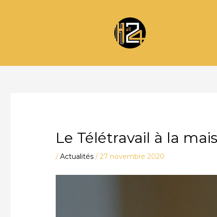
Aller
au
contenu
Le Télétravail à la mai
/
Actualités
/
27 novembre 2020