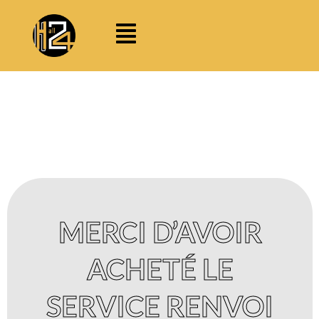
Aller
Menu
au
contenu
MERCI D’AVOIR
ACHETÉ LE
SERVICE RENVOI