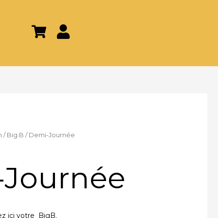
n
/
Big B
/ Demi-Journée
-Journée
ez ici votre BigB.