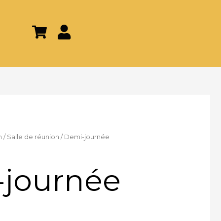
n
/
Salle de réunion
/ Demi-journée
journée