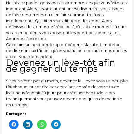
Ne laissez pas les gens vous interrompre, ce que vous faites est
important. Alors, si votre attention est dispersée, vous risquez
de faire des erreurs ou d’en faire commettre à vos
interlocuteurs. Qui dit erreurs dit perte de temps. Alors
définissez des temps de “réunions”, c’est à ce moment-là que
vos interlocuteurs vous poseront les questions nécessaires.
Apprenez à dire non.
Ça rejoint un petit peu le tip précédent. Mais il est important
de dire non aux tâches qu’on vous rajoute ou au temps que les
autres vous demandent.
Devenez un lève-tôt afin
de gagner du temps
Si vous n’êtes pas du matin, devenez le. Levez vous un peu plus
tôt chaque jour et réaliser certaines corvée de votre to do
list. Il nous faudrait 28 jours pour crée une habitude, alors
techniquement vous pouvez devenir quelqu’un de matinale
en un mois.
Partager :
C
C
C
C
l
l
l
l
i
i
i
i