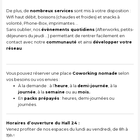
De plus, de
nombreux services
sont mis à votre disposition :
Wi
fi
haut débit,
boissons (chaudes et froides) et snacks à
volonté, Phone-Box, imprimantes
…
Sans oublier, nos
évènements quotidiens
(Afterworks, petits-
déjeuners du
jeudi …) permettant de rentrer facilement en
contact avec notre
communauté
et ainsi
développer votre
réseau
.
Vous pouvez réserver une place
Coworking nomade
selon
vos besoins ou vos envies :
À la demande : à l’
heure
, à la
demi-journée
, à la
journée
, à la
semaine
ou au
mois.
En
packs
prépayés
: heures, demi-journées ou
journées.
Horaires d’ouverture du Hall 24 :
Venez profiter de nos espaces du lundi au vendredi, de 8h à
19h !