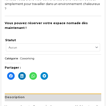
simplement pour travailler dans un environnement chaleureux
?
Vous pouvez réserver votre espace nomade dès
maintenant !
Statut
Catégorie :
Coworking
Partager :
Cliquez
Cliquez
Cliquez
Cliquez
pour
pour
pour
pour
partager
partager
partager
partager
sur
sur
sur
sur
Facebook(ouvre
LinkedIn(ouvre
WhatsApp(ouvre
Telegram(ouvre
dans
dans
dans
dans
une
une
une
une
nouvelle
nouvelle
nouvelle
nouvelle
Description
fenêtre)
fenêtre)
fenêtre)
fenêtre)