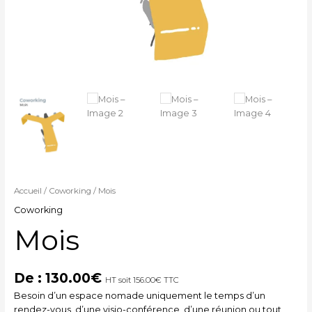
Accueil
/
Coworking
/ Mois
Coworking
Mois
De :
130.00
€
HT soit
156.00
€
TTC
Besoin d’un espace nomade uniquement le temps d’un
rendez-vous, d’une visio-conférence, d’une réunion ou tout