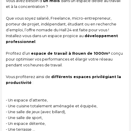
Vous avez besoin d’
un mois
dans un espace dédié au travail
et à la
concentration ?
Que vous soyez salarié, Freelance, micro-entrepreneur,
porteur de projet,
indépendant, étudiant ou en recherche
d’emploi, l’offre nomade du Hall 24 est
faite pour vous !
Installez-vous dans un espace propice au
développement
professionnel
.
Pro
fi
tez d’un
espace de travail à Rouen de 1000m
²
conçu
pour optimiser vos
performances et élargir votre réseau
pendant vos heures de travail
.
Vous pro
fi
terez ainsi de
différents espaces privilégiant la
productivité
:
•
Un espace d’attente
,
•
Une cuisine totalement aménagée et équipée
,
•
Une salle de jeux (avec billard)
,
•
Une salle de sport
,
•
Un espace détente
,
•
Une terrasse
…