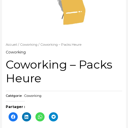
Accueil
/
Coworking
/ Coworking – Packs Heure
Coworking
Coworking – Packs
Heure
Catégorie :
Coworking
Partager :
Cliquez
Cliquez
Cliquez
Cliquez
pour
pour
pour
pour
partager
partager
partager
partager
sur
sur
sur
sur